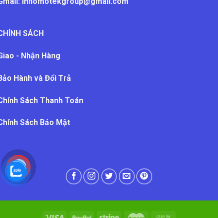
Gmail:
innomotekgroup@gmail.com
CHÍNH SÁCH
Giao - Nhận Hàng
Bảo Hành và Đổi Trả
Chính Sách Thanh Toán
Chính Sách Bảo Mật