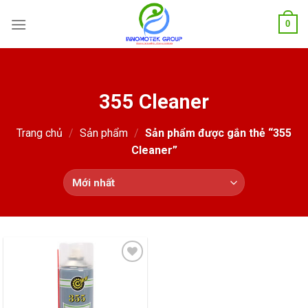
Skip
0
to
content
355 Cleaner
Trang chủ
/
Sản phẩm
/
Sản phẩm được gắn thẻ “355
Cleaner”
Add
to
wishlist