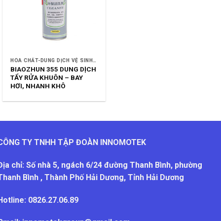
HÓA CHẤT-DUNG DỊCH VỆ SINH CÔNG NGHIỆP
BIAOZHUN 355 DUNG DỊCH
TẨY RỬA KHUÔN – BAY
HƠI, NHANH KHÔ
CÔNG TY TNHH TẬP ĐOÀN INNOMOTEK
Địa chỉ: Số nhà 5, ngách 6/24 đường Thanh Bình, phường
Thanh Bình , Thành Phố Hải Dương, Tỉnh Hải Dương
Hotline:
0826.27.06.89